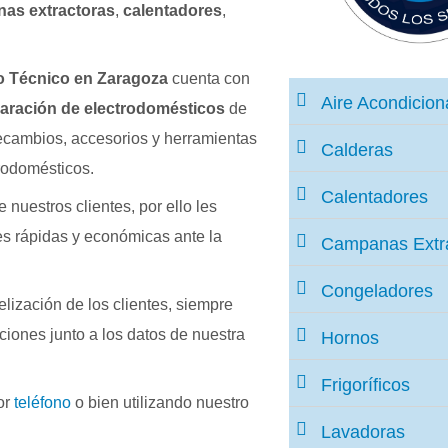
as extractoras
,
calentadores
,
o Técnico en Zaragoza
cuenta con
Aire Acondicio
aración de electrodomésticos
de
cambios, accesorios y herramientas
Calderas
trodomésticos.
Calentadores
 nuestros clientes, por ello les
s rápidas y económicas ante la
Campanas Extr
Congeladores
delización de los clientes, siempre
ciones junto a los datos de nuestra
Hornos
Frigoríficos
or
teléfono
o bien utilizando nuestro
Lavadoras