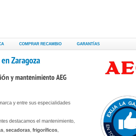
CA
COMPRAR RECAMBIO
GARANTÍAS
 en Zaragoza
ción
y mantenimiento
AEG
marca y entre sus especialidades
entes destacamos el mantenimiento,
as
,
secadoras
,
frigoríficos
,