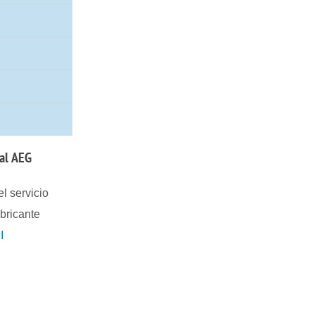
ial AEG
l servicio
abricante
I