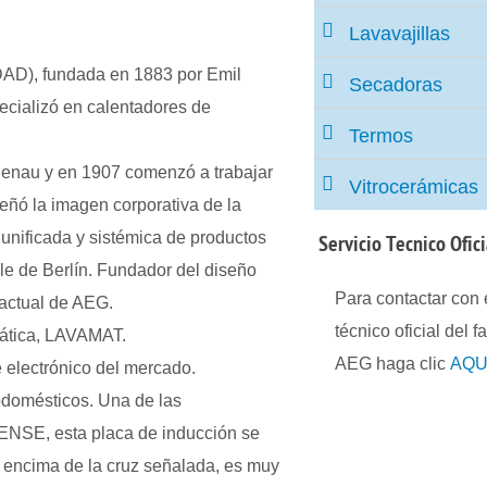
Lavavajillas
, fundada en 1883 por Emil
Secadoras
ecializó en calentadores de
Termos
enau y en 1907 comenzó a trabajar
Vitrocerámicas
eñó la imagen corporativa de la
 unificada y sistémica de productos
Servicio
Tecnico Ofic
e de Berlín. Fundador del diseño
Para contactar con e
 actual de AEG.
técnico oficial del f
mática, LAVAMAT.
AEG haga clic
AQU
 electrónico del mercado.
odomésticos. Una de las
ENSE, esta placa de inducción se
a encima de la cruz señalada, es muy