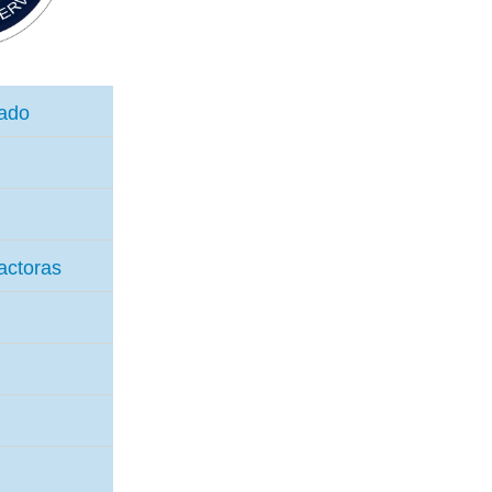
nado
actoras